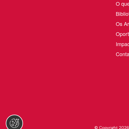
O qu
Bibli
Os A
Oport
Impac
Conta
© Copyright 2026. 