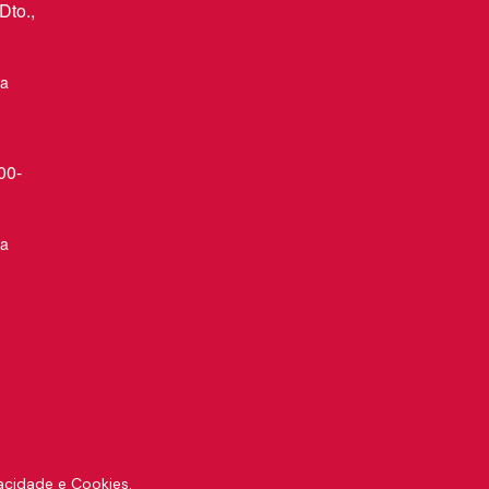
Dto.,
xa
00-
xa
vacidade e Cookies
.