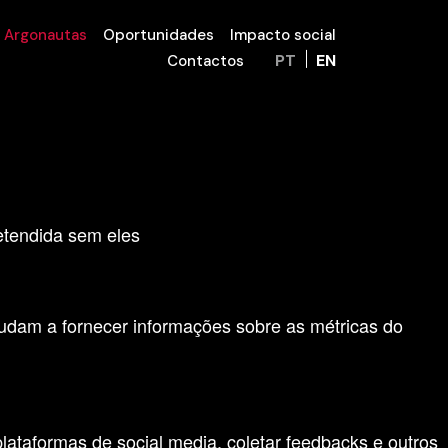
 Argonautas
Oportunidades
Impacto social
PT
EN
Contactos
riência de navegação e acesso a todas as
retendida sem eles
judam a fornecer informações sobre as métricas do
lataformas de social media, coletar feedbacks e outros