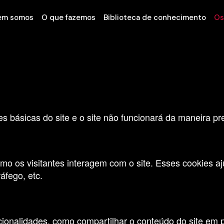
ra este website.
em somos
O que fazemos
Biblioteca de conhecimento
Os
analíticos e funcionais, para lhe oferecer uma boa expe
es básicas do site e o site não funcionará da maneira p
mo os visitantes interagem com o site. Esses cookies a
áfego, etc.
cionalidades, como compartilhar o conteúdo do site em p