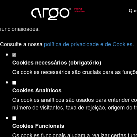
Defina as suas preferências de cookies pa
Qu
Este website utiliza cookies estritamente necessários, 
funcionalidades.
Consulte a nossa
política de privacidade e de Cookies
.
Cookies necessários (obrigatório)
Os cookies necessários são cruciais para as funçõ
Cookies Analíticos
Os cookies analíticos são usados para entender co
número de visitantes, taxa de rejeição, origem do tr
Cookies Funcionais
Os cookies funcionais ajudam a realizar certas fun